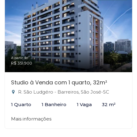
A partir de:
R$ 351.900
Studio à Venda com 1 quarto, 32m²
R. São Ludgéro - Barreiros, São José-SC
1 Quarto
1 Banheiro
1 Vaga
32 m²
Mais informações