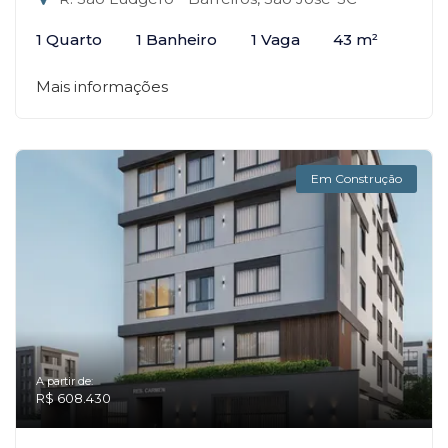
1 Quarto
1 Banheiro
1 Vaga
43 m²
Mais informações
Em Construção
A partir de:
R$ 608.430