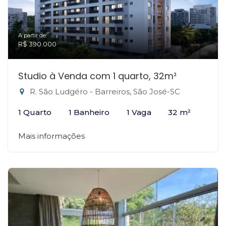
A partir de:
R$ 390.000
Studio à Venda com 1 quarto, 32m²
R. São Ludgéro - Barreiros, São José-SC
1 Quarto
1 Banheiro
1 Vaga
32 m²
Mais informações