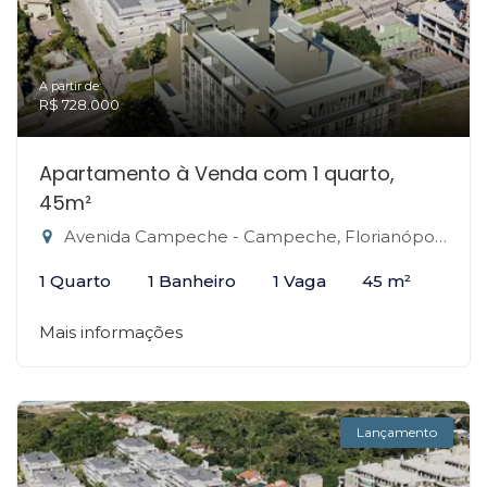
A partir de:
R$ 728.000
Apartamento à Venda com 1 quarto,
45m²
Avenida Campeche - Campeche, Florianópolis-SC
1 Quarto
1 Banheiro
1 Vaga
45 m²
Mais informações
Lançamento