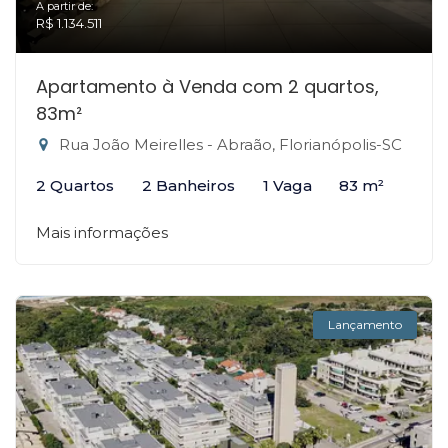
A partir de:
R$ 1.134.511
Apartamento à Venda com 2 quartos,
83m²
Rua João Meirelles - Abraão, Florianópolis-SC
2 Quartos
2 Banheiros
1 Vaga
83 m²
Mais informações
Lançamento