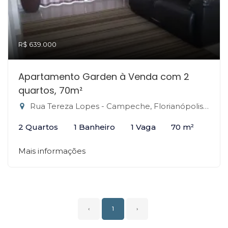
R$ 639.000
Apartamento Garden à Venda com 2
quartos, 70m²
Rua Tereza Lopes - Campeche, Florianópolis-SC
2 Quartos
1 Banheiro
1 Vaga
70 m²
Mais informações
‹
1
›