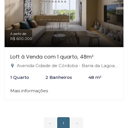
A partir de:
R$ 600.000
Loft à Venda com 1 quarto, 48m²
Avenida Cidade de Córdoba - Barra da Lagoa, Florianópolis-SC
1 Quarto
2 Banheiros
48 m²
Mais informações
‹
1
›