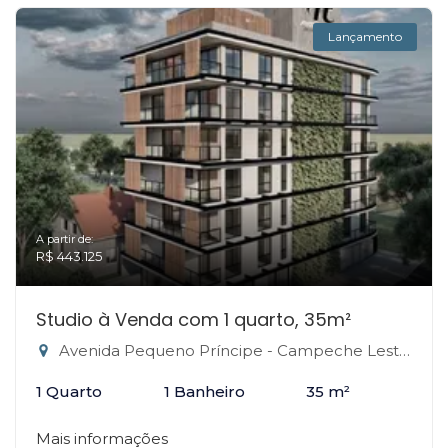
Lançamento
A partir de:
R$ 443.125
Studio à Venda com 1 quarto, 35m²
Avenida Pequeno Príncipe - Campeche Leste, Florianópolis-SC
1 Quarto
1 Banheiro
35 m²
Mais informações