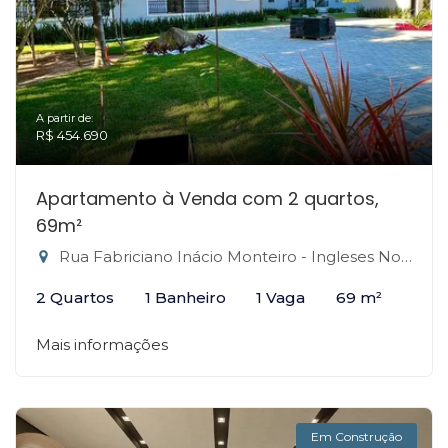
A partir de:
R$ 454.690
Apartamento à Venda com 2 quartos,
69m²
Rua Fabriciano Inácio Monteiro - Ingleses Norte, Florianópolis-SC
2 Quartos
1 Banheiro
1 Vaga
69 m²
Mais informações
Em Construção