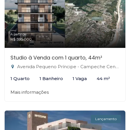
A partir de:
R$ 595.000
Studio à Venda com 1 quarto, 44m²
Avenida Pequeno Príncipe - Campeche Central, Florianópolis-SC
1 Quarto
1 Banheiro
1 Vaga
44 m²
Mais informações
Lançamento