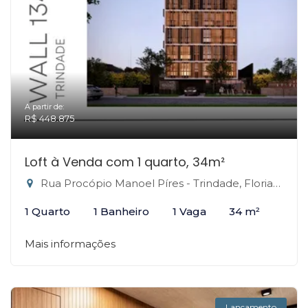
A partir de:
R$ 448.875
Loft à Venda com 1 quarto, 34m²
Rua Procópio Manoel Píres - Trindade, Florianópolis-SC
1 Quarto
1 Banheiro
1 Vaga
34 m²
Mais informações
Lançamento