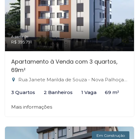
A partir de:
R$ 395.791
Apartamento à Venda com 3 quartos,
69m²
Rua Janete Marilda de Souza - Nova Palhoça, Palhoça-SC
3 Quartos
2 Banheiros
1 Vaga
69 m²
Mais informações
Em Construção