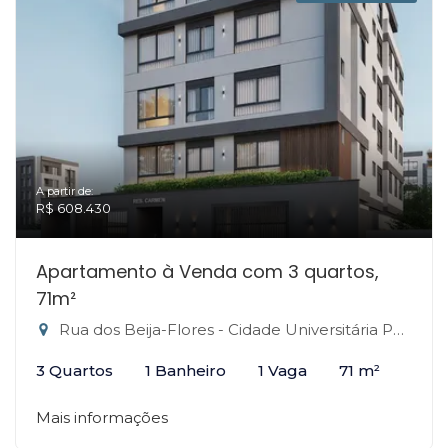
A partir de:
R$ 608.430
Apartamento à Venda com 3 quartos,
71m²
Rua dos Beija-Flores - Cidade Universitária Pedra Branca, Palhoça-SC
3 Quartos
1 Banheiro
1 Vaga
71 m²
Mais informações