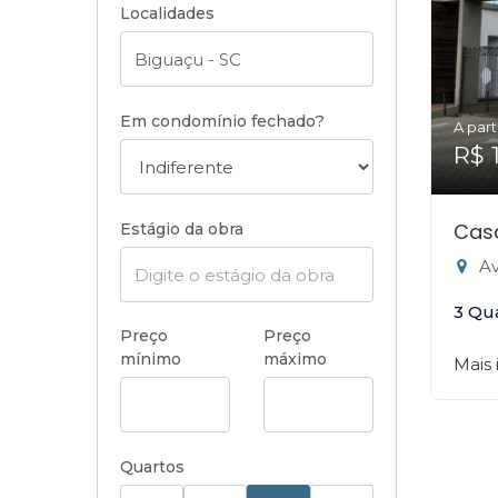
Localidades
Em condomínio fechado?
A part
R$ 
Casa
Estágio da obra
Ave
3 Qu
Preço
Preço
mínimo
máximo
Mais
Quartos