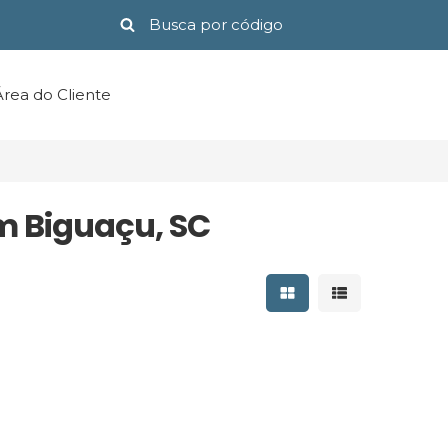
Área do Cliente
m Biguaçu, SC
Mostrar resultados 
Mostrar result