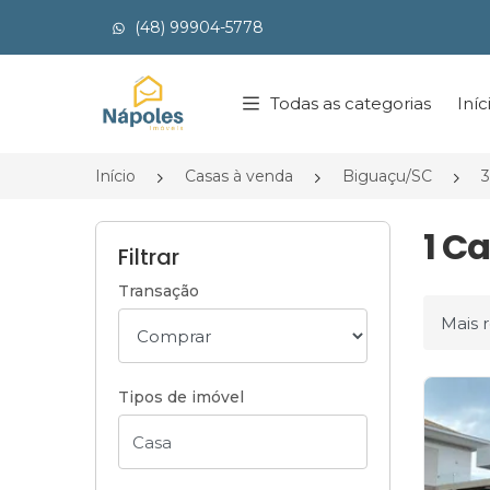
(48) 99904-5778
Página inicial
Todas as categorias
Iníc
Início
Casas à venda
Biguaçu/SC
3
1 C
Filtrar
Transação
Ordena
Tipos de imóvel