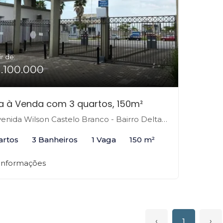
ir de:
1.100.000
 à Venda com 3 quartos, 150m²
nida Wilson Castelo Branco - Bairro Deltaville, Biguaçu-SC
artos
3 Banheiros
1 Vaga
150 m²
 informações
‹
1
›