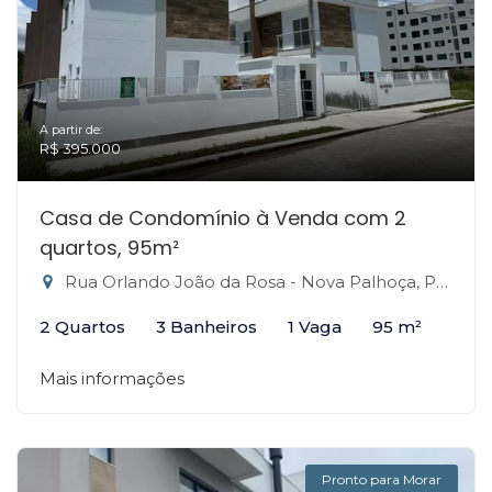
A partir de:
R$ 395.000
Casa de Condomínio à Venda com 2
quartos, 95m²
Rua Orlando João da Rosa - Nova Palhoça, Palhoça-SC
2 Quartos
3 Banheiros
1 Vaga
95 m²
Mais informações
Pronto para Morar