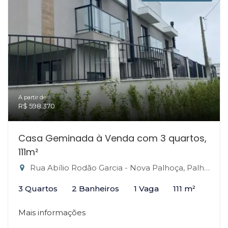
A partir de:
R$ 598.370
Casa Geminada à Venda com 3 quartos,
111m²
Rua Abílio Rodão Garcia - Nova Palhoça, Palhoça-SC
3 Quartos
2 Banheiros
1 Vaga
111 m²
Mais informações