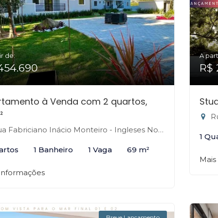
ir de:
A part
454.690
R$ 
rtamento à Venda com 2 quartos,
Stud
²
Rua
 Fabriciano Inácio Monteiro - Ingleses Norte, Florianópolis-SC
1 Qu
artos
1 Banheiro
1 Vaga
69 m²
Mais
 informações
Breve Lançamento