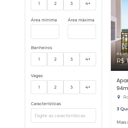
1
2
3
4+
Área mínima
Área máxima
Banheiros
A part
1
2
3
4+
R$ 
Vagas
Apa
1
2
3
4+
94m
Rod
Características
3 Qu
Mais