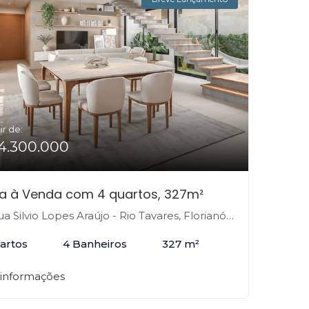
ir de:
4.300.000
a à Venda com 4 quartos, 327m²
 Silvio Lopes Araújo - Rio Tavares, Florianópolis-SC
artos
4 Banheiros
327 m²
 informações