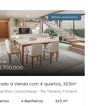
Breve Lançamento
ir de:
3.700.000
rado à Venda com 4 quartos, 323m²
 Silvio Lopes Araújo - Rio Tavares, Florianópolis-SC
artos
4 Banheiros
323 m²