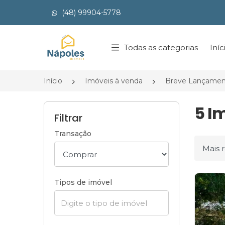
(48) 99904-5778
Página inicial
Todas as categorias
Iníc
Início
Imóveis à venda
Breve Lançamen
5 I
Filtrar
Transação
Ordena
Tipos de imóvel