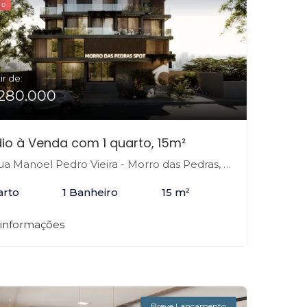
ir de:
280.000
io à Venda com 1 quarto, 15m²
 Manoel Pedro Vieira - Morro das Pedras, Florianópolis-SC
arto
1 Banheiro
15 m²
 informações
Breve Lançamento