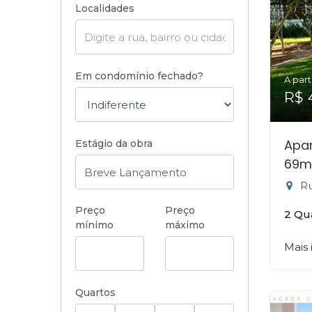
Localidades
Em condomínio fechado?
A part
R$ 
Apa
Estágio da obra
69m
Rua
Preço
Preço
2 Qu
mínimo
máximo
Mais
Quartos