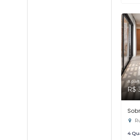
A part
R$ 
Sob
Rua
4 Qu