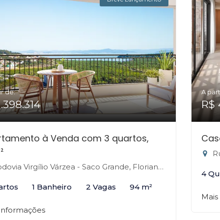
ir de:
A part
1.398.314
R$ 
rtamento à Venda com 3 quartos,
Cas
²
Rua
ovia Virgílio Várzea - Saco Grande, Florianópolis-SC
4 Qu
artos
1 Banheiro
2 Vagas
94 m²
Mais
 informações