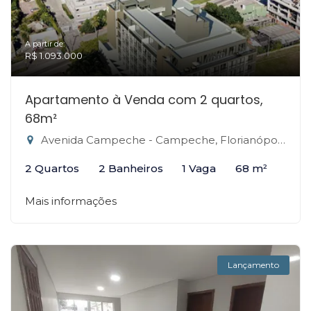
A partir de:
R$ 1.093.000
Apartamento à Venda com 2 quartos,
68m²
Avenida Campeche - Campeche, Florianópolis-SC
2 Quartos
2 Banheiros
1 Vaga
68 m²
Mais informações
Lançamento