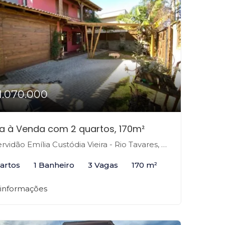
1.070.000
a à Venda com 2 quartos, 170m²
vidão Emília Custódia Vieira - Rio Tavares, Florianópolis-SC
artos
1 Banheiro
3 Vagas
170 m²
 informações