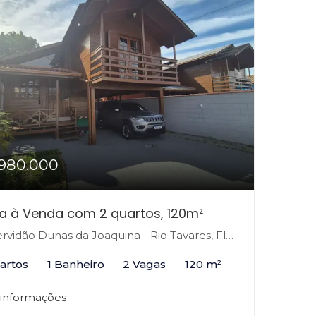
980.000
a à Venda com 2 quartos, 120m²
vidão Dunas da Joaquina - Rio Tavares, Florianópolis-SC
artos
1 Banheiro
2 Vagas
120 m²
 informações