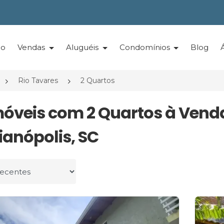
io
Vendas
Aluguéis
Condomínios
Blog
Rio Tavares
2 Quartos
móveis com 2 Quartos à Vend
ianópolis, SC
r por