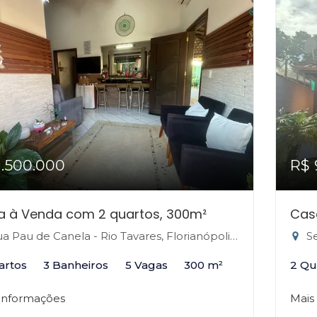
1.500.000
R$ 
a à Venda com 2 quartos, 300m²
Cas
a Pau de Canela - Rio Tavares, Florianópolis-SC
Ser
artos
3 Banheiros
5 Vagas
300 m²
2 Qu
 informações
Mais