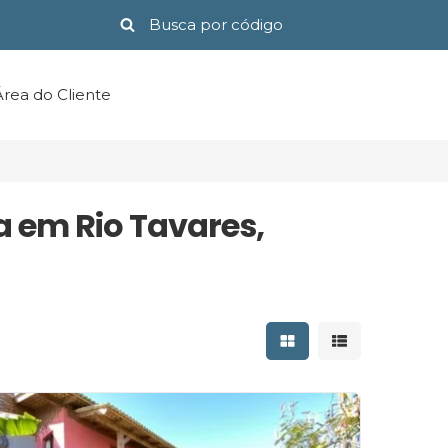
Área do Cliente
a em Rio Tavares,
Mostrar resultados 
Mostrar result