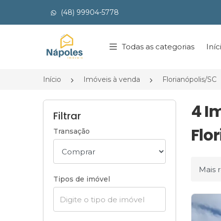
(48) 99904-5778
Página inicial
Todas as categorias
Iníc
Início
Imóveis à venda
Florianópolis/SC
4 I
Filtrar
Flor
Transação
Ordena
Tipos de imóvel