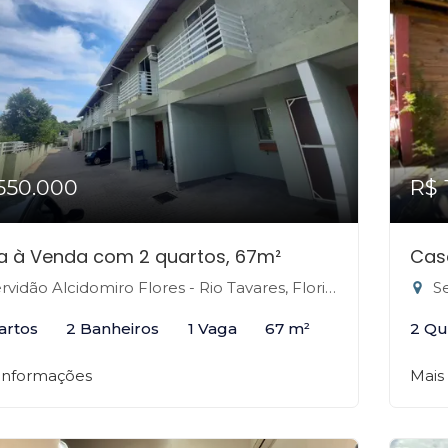
550.000
R$ 
a à Venda com 2 quartos, 67m²
Cas
vidão Alcidomiro Flores - Rio Tavares, Florianópolis-SC
Ser
artos
2 Banheiros
1 Vaga
67 m²
2 Qu
 informações
Mais