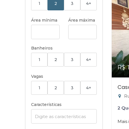
1
2
3
4+
Área mínima
Área máxima
Banheiros
1
2
3
4+
R$ 
Vagas
Cas
1
2
3
4+
Ru
Características
2 Qu
Mais