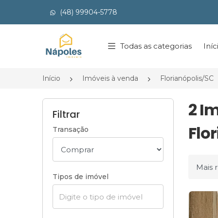
(48) 99904-5778
Página inicial
Todas as categorias
Iníc
Início
Imóveis à venda
Florianópolis/SC
2 I
Filtrar
Flor
Transação
Ordena
Tipos de imóvel