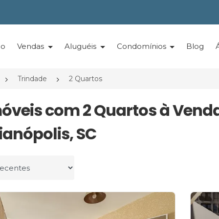
io
Vendas
Aluguéis
Condomínios
Blog
Trindade
2 Quartos
móveis com 2 Quartos à Vend
ianópolis, SC
r por