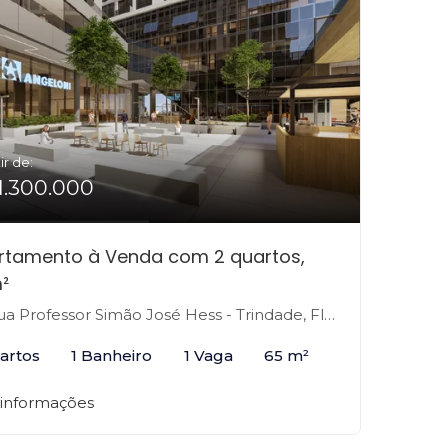
ir de:
1.300.000
rtamento à Venda com 2 quartos,
²
 Professor Simão José Hess - Trindade, Florianópolis-SC
artos
1 Banheiro
1 Vaga
65 m²
 informações