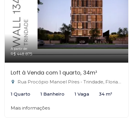
A partir de:
R$ 448.875
Loft à Venda com 1 quarto, 34m²
Rua Procópio Manoel Píres - Trindade, Florianópolis-SC
1 Quarto
1 Banheiro
1 Vaga
34 m²
Mais informações