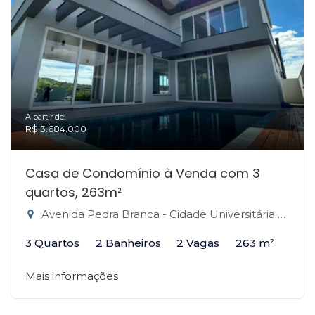
A partir de:
R$ 3.684.000
Casa de Condomínio à Venda com 3
quartos, 263m²
Avenida Pedra Branca - Cidade Universitária Pedra Branca, Palhoça-SC
3 Quartos
2 Banheiros
2 Vagas
263 m²
Mais informações