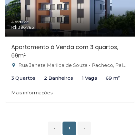
A partir de:
R$ 386.785
Apartamento à Venda com 3 quartos,
69m²
Rua Janete Marilda de Souza - Pacheco, Palhoça-SC
3 Quartos
2 Banheiros
1 Vaga
69 m²
Mais informações
‹
1
›