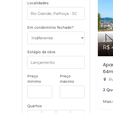
Localidades
Em condomínio fechado?
A part
R$ 
Estágio da obra
Apa
64m
Preço
Preço
Rua
mínimo
máximo
2 Qu
Mais
Quartos