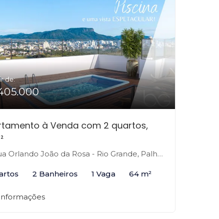
ir de:
405.000
rtamento à Venda com 2 quartos,
²
 Orlando João da Rosa - Rio Grande, Palhoça-SC
artos
2 Banheiros
1 Vaga
64 m²
 informações