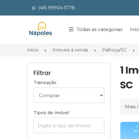
(48) 99904-5778
Página inicial
Todas as categorias
Iníc
Início
Imóveis à venda
Palhoça/SC
1 I
Filtrar
SC
Transação
Ordena
Tipos de imóvel