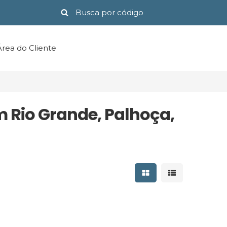
Área do Cliente
 Rio Grande, Palhoça,
Mostrar resultados 
Mostrar result