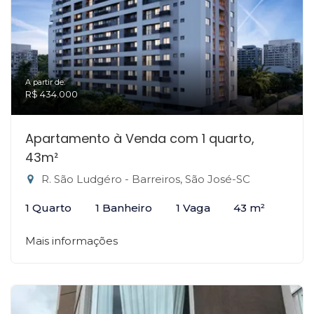
A partir de:
R$ 434.000
Apartamento à Venda com 1 quarto,
43m²
R. São Ludgéro - Barreiros, São José-SC
1 Quarto
1 Banheiro
1 Vaga
43 m²
Mais informações