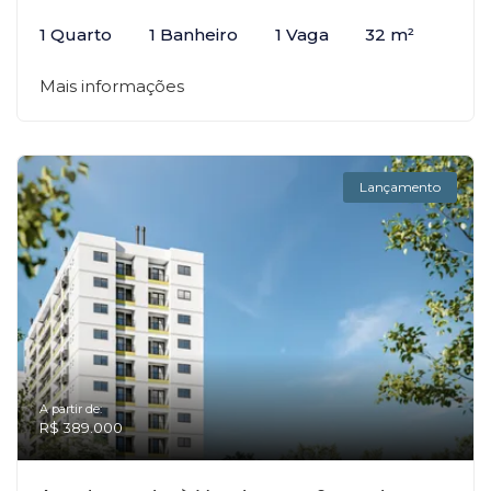
1 Quarto
1 Banheiro
1 Vaga
32 m²
Mais informações
Lançamento
A partir de:
R$ 389.000