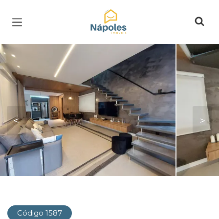
Página inicial
<
>
Código 1587