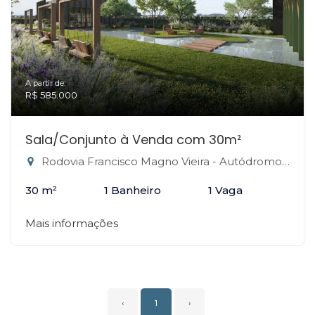
A partir de:
R$ 585.000
Sala/Conjunto à Venda com 30m²
Rodovia Francisco Magno Vieira - Autódromo, Florianópolis-SC
30 m²
1 Banheiro
1 Vaga
Mais informações
‹
1
›