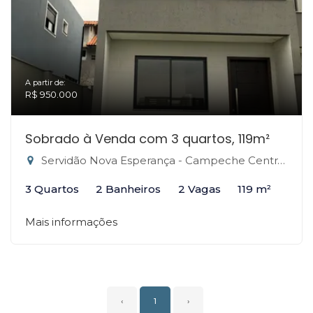
A partir de:
R$ 950.000
Sobrado à Venda com 3 quartos, 119m²
Servidão Nova Esperança - Campeche Central, Florianópolis-SC
3 Quartos
2 Banheiros
2 Vagas
119 m²
Mais informações
‹
1
›